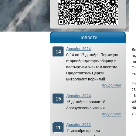
Новости
Декабрь 2024
Де
14
С 14 по 17 декабря Пермскую
го
старообрядческую общину с
пл
пастырским визитом посетил
Те
Предстоятель Церкви
ст
митрополит Корнилий
Ны
подробнее
св
Та
Декабрь 2024
15
Ба
15 декабря прошли 18
на
Аввакумовские чтения
уп
подробнее
Декабрь 2022
11
11 декабря прошли