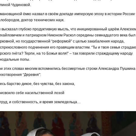
линой Чудиновой.
мановщиной ёмко назвал в своём докладе имперскую эпоху в истории России
лобородов, доктор технических наук.
 высказал глубоко продуктивную мысль, что инициированный царём Алексее
хайловичем и патриархом Никоном Раскол середины семнадцатого века был
рковной, но государственной “реформой” с целью закабаления народа,
спрекословного подчинения его правящим властям. “Ты и твоя семья страдаю
рского гнёта? Терпи, на то Божья воля!” – так говорили страждущему народу
нодальные попы.
и этих словах многим вспомнились бессмертные строки Александра Пушкина
ихотворения “Деревня”:
есь барство дикое, без чувства, без закона,
исвоило себе насильственной лозой
труд, и собственность, и время земледельца…