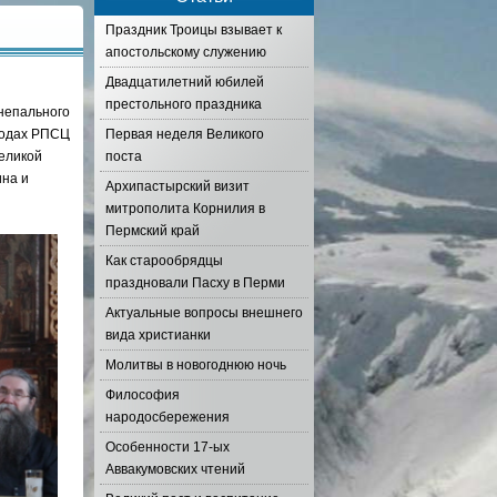
Праздник Троицы взывает к
апостольскому служению
Двадцатилетний юбилей
престольного праздника
непального
иходах РПСЦ
Первая неделя Великого
великой
поста
ина и
Архипастырский визит
митрополита Корнилия в
Пермский край
Как старообрядцы
праздновали Пасху в Перми
Актуальные вопросы внешнего
вида христианки
Молитвы в новогоднюю ночь
Философия
народосбережения
Особенности 17-ых
Аввакумовских чтений