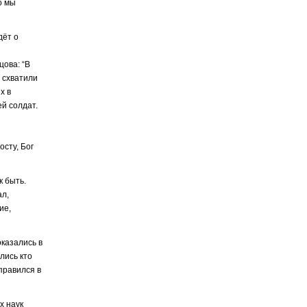
о мы
дёт о
ова: “В
 схватили
х в
й солдат.
осту, Бог
к быть.
ал,
ие,
оказались в
лись кто
правился в
х наук