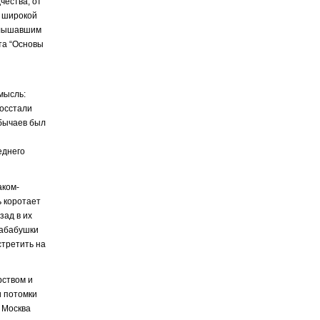
чества, от
й широкой
услышавшим
та “Основы
мысль:
восстали
обычаев был
еднего
аком-
ь коротает
зад в их
рабабушки
стретить на
рством и
и потомки
 Москва