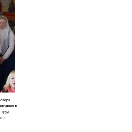
ровера
вышедшая в
й труд
ми и