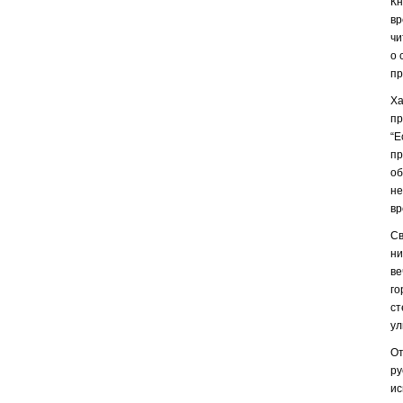
Кн
вр
чи
о 
пр
Ха
пр
“Е
пр
об
не
вр
Св
ни
ве
го
ст
ул
От
ру
ис