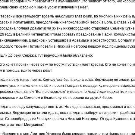
сским городом или превратится в аул-кишлак? Это зависит от того, как хорош
учим свою историю и какие уроки извлечем из нее”.
тересны все семьдесят восемь небольших глав книги, во многих из них речь и
десах и испытаниях, преодолённых непоколебимой верой в Бога. В главе 71-й
ссоздана полная драматизма жизнь нижегородского старовера Семёна Кузнец
29 году в Великий четверток, чтобы сорвать празднование Пасхи, коммунисты
ех священников, диаконов и уставщиков в Арзамасе и окрестностях. Согнали и
родскую тюрьму. Потом повели в Нижний Новгород пешком под прицелом руже
шли до реки Сережи. Тут верующим было объявлено:
Кто хочет пройти через реку по мосту, пусть снимает кресты. Кто не хочет по м
м в помощь, идите через реку!
лед на реке начал таять. Кое-где уже была видна вода. Верующие не знали, ка
огие упали на колени и стали просить солдат о пощаде. Кузнецов не выдерж
рекрестился, запел “Волною морскою” и пошел по льду. Люди подхватили пен
следовали за Семеном и благополучно перешли на другой берег.
лдаты по льду кинулись догонять их. Но лед не выдержал, проломился и все 
лынье. Верующие не стали ждать, пока солдаты выберутся из реки – разбежа
да. Старообрядцы из Чернухи пошли в Нижний Новгород. Оттуда Кузнецов от
мск, а затем в Минусинск”.
общение о книге Дмитрия Урушева было сделано кандидатом филологически