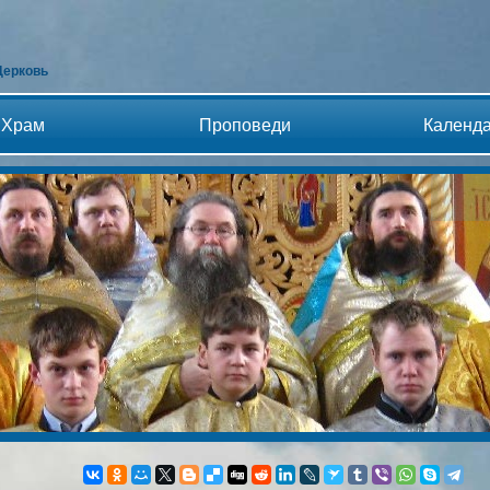
Церковь
Храм
Проповеди
Календ