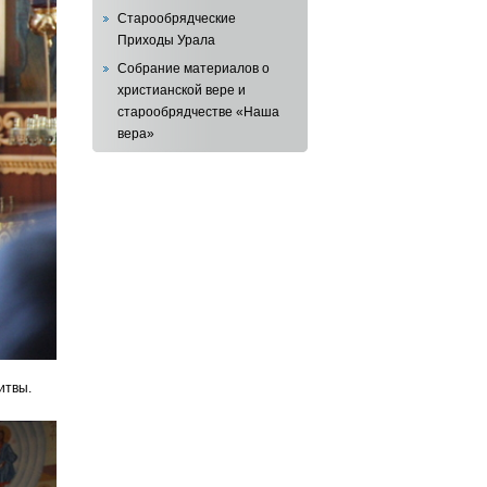
Старообрядческие
Приходы Урала
Собрание материалов о
христианской вере и
старообрядчестве «Наша
вера»
итвы.