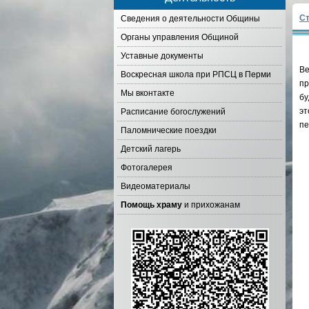
Ст
Сведения о деятельности Общины
Органы управления Общиной
Уставные документы
Ве
Воскресная школа при РПСЦ в Перми
пр
Мы вконтакте
бу
эт
Расписание богослужений
пе
Паломнические поездки
Детский лагерь
Фотогалерея
Видеоматериалы
Помощь храму
и прихожанам