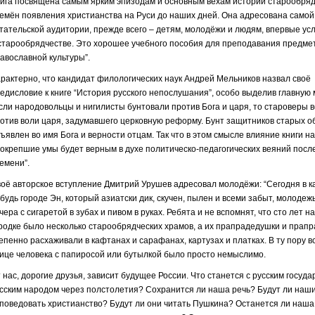
ига посвящена самым ярким эпизодам и основным вехам истории старообряд
емён появления христианства на Руси до наших дней. Она адресована само
тательской аудитории, прежде всего – детям, молодёжи и людям, впервые 
старообрядчестве. Это хорошее учебного пособия для преподавания предме
авославной культуры”.
рактерно, что кандидат филологических наук Андрей Мельников назвал своё
едисловие к книге “История русского непослушания”, особо выделив главную 
сли народовольцы и нигилисты бунтовали против Бога и царя, то староверы 
отив воли царя, задумавшего церковную реформу. Бунт защитников старых 
ъявлен во имя Бога и верности отцам. Так что в этом смысле влияние книги на
окрепшие умы будет верным в духе политическо-педагогических веяний посл
емени”.
оё авторское вступление Дмитрий Урушев адресовал молодёжи: “Сегодня в к
будь городе Эн, который азиатски дик, скучен, пылен и всеми забыт, молодеж
чера с сигаретой в зубах и пивом в руках. Ребята и не вспомнят, что сто лет на
родке было несколько старообрядческих храмов, а их прапрадедушки и прап
епенно расхаживали в кафтанах и сарафанах, картузах и платках. В ту пору в
ице человека с папиросой или бутылкой было просто немыслимо.
 нас, дорогие друзья, зависит будущее России. Что станется с русским госуда
сским народом через полстолетия? Сохранится ли наша речь? Будут ли наш
поведовать христианство? Будут ли они читать Пушкина? Останется ли наша