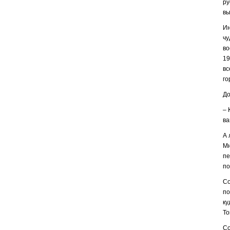
ру
вы
Ин
чу
во
19
вс
го
До
– 
ва
А 
Мн
пе
по
Со
по
ку
То
Со