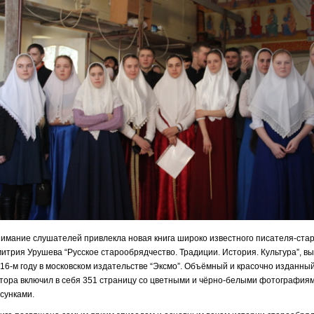
имание слушателей привлекла новая книга широко известного писателя-ста
итрия Урушева “Русское старообрядчество. Традиции. История. Культура”, 
16-м году в московском издательстве “Эксмо”. Объёмный и красочно изданны
тора включил в себя 351 страницу со цветными и чёрно-белыми фотография
сунками.