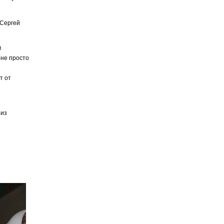
 Сергей
м
 не просто
т от
 из