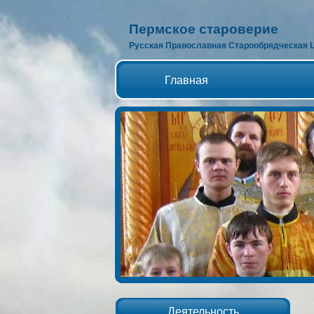
Пермское староверие
Русская Православная Старообрядческая 
Главная
Деятельность