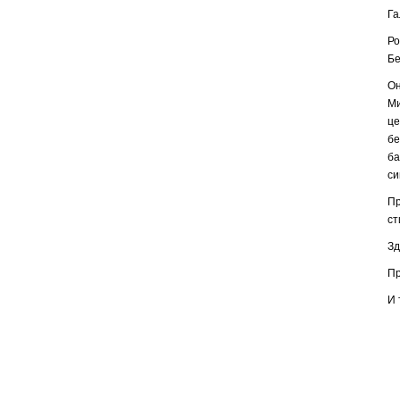
Га
Ро
Бе
Он
Ми
це
бе
ба
си
Пр
ст
Зд
Пр
И 