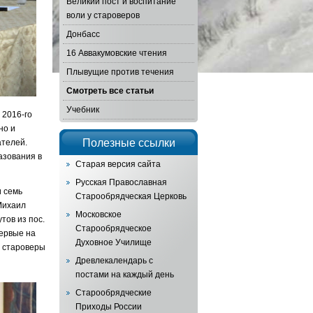
Великий пост и воспитание
воли у староверов
Донбасс
16 Аввакумовские чтения
Плывущие против течения
Смотреть все статьи
Учебник
 2016-го
но и
Полезные ссылки
ателей.
азования в
Старая версия сайта
Русская Православная
и семь
Старообрядческая Церковь
Михаил
Московское
тов из пос.
Старообрядческое
первые на
Духовное Училище
е староверы
Древлекалендарь с
постами на каждый день
Старообрядческие
Приходы России