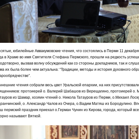
сятые, юбилейные Аввакумовские чтения, что состоялись в Перми 11 декабря
да в Храме во имя Святителя Стефана Пермского, прошли на редкость успеш
одотворно, вызвав волну обсуждений как со стороны докладчиков, так и слуш
ма их была более чем актуальна: “Традиции, методы и история духовного обр
арообрядчестве”.
нешние чтения собрали весь цвет Уральской епархии, на них присутствовал
ященников: протоиерей о. Валерий Шабашов из Верещагино, протоиерей о. 
тауров из Шамар, хозяин чтений о. Никола Татауров из Перми, о.Михаил Лоску
ранчинский, о. Александр Чалов из Очера, о.Вадим Матяш из Бородулино. В
ш пермский праздник приехал о.Герман Чунин из Кирова, города, который вс
орно называют Вяткой.