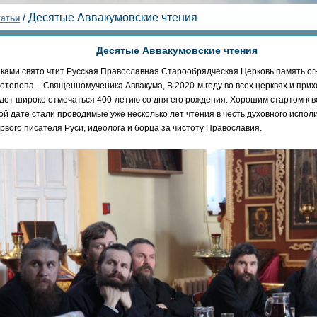
/ Десятые Аввакумовские чтения
атьи
Десятые Аввакумовские чтения
ками свято чтит Русская Православная Старообрядческая Церковь память ог
отопопа – Священномученика Аввакума, В 2020-м году во всех церквях и пр
дет широко отмечаться 400-летию со дня его рождения. Хорошим стартом к 
ой дате стали проводимые уже несколько лет чтения в честь духовного испол
рвого писателя Руси, идеолога и борца за чистоту Православия.