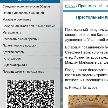
/ Престольный пр
Статьи
Сведения о деятельности Общины
Органы управления Общиной
Престольный п
Уставные документы
Воскресная школа при РПСЦ в Перми
Престольный праздник со
Мы вконтакте
совершал епископ Казанс
Расписание богослужений
духовенства Уральской 
Паломнические поездки
Во время праздничного б
Детский лагерь
Стефана Пермского иерей
чтец Иоанн Татауров рук
Фотогалерея
Максим Майоров в свящ
Видеоматериалы
Праздничное богослужен
Помощь храму
и прихожанам
крестным ходом и трапез
песнопения, посвящённы
о. Никола Татауров