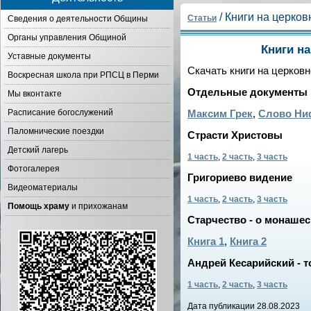
/ Книги на церко
Статьи
Сведения о деятельности Общины
Органы управления Общиной
Книги н
Уставные документы
Скачать книги на церков
Воскресная школа при РПСЦ в Перми
Отдельные документы
Мы вконтакте
Расписание богослужений
Максим Грек
,
Слово Ни
Паломнические поездки
Страсти Христовы
Детский лагерь
1 часть
,
2 часть
,
3 часть
Фотогалерея
Григориево видение
Видеоматериалы
1 часть
,
2 часть
,
3 часть
Помощь храму
и прихожанам
Старчество - о монаше
Книга 1
,
Книга 2
Андрей Кесарийский - 
1 часть
,
2 часть
,
3 часть
Дата публикации 28.08.2023